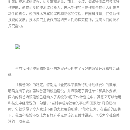
们亲历技术试验过程，初步掌握测量、加工、安装、调试等简单的技术操
作技能，形成初步的技术试验能力；技术制作的主要作用是提供人们亲自
动手的机会，经历技术方案的实现和物化的过程，校园科技馆，促进动作
技能的发展；技术探究主要作用是培养人们的探究精神，提高人们的技术
探究能力。
当前我国科技博物馆事业的发展已经拥有了良好的政策环境和社会基
础
《科普法》的制定，特别是《全民科学素质行动计划纲要》的颁布，
明确提出了要加强科普基础设施建设，并且确定了责任单位和具体要求，
国内的科普场馆建设已经纳入了各级政1府工作计划之中。其意义可以借用
科技史中经常说的一句话，“当科学成为社会的事业和国家政1府的建构
时，它就获得了令人意想不到的大发展的形势。”笔者认为，在当前的形势
下，我国科技馆不仅成为1政1府重点建设的公益性设施，也成为全社会关
注的一项事业。