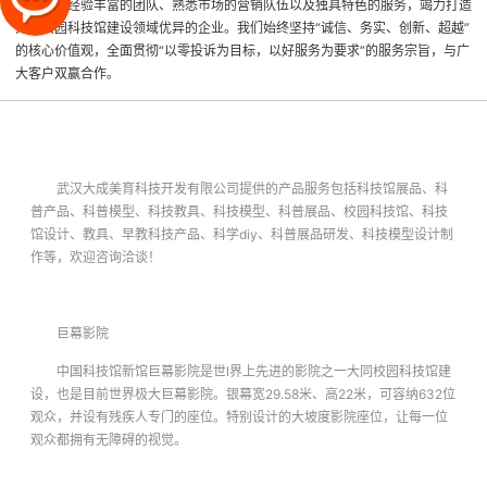
络平台、经验丰富的团队、熟悉市场的营销队伍以及独具特色的服务，竭力打造
大同校园科技馆建设领域优异的企业。我们始终坚持“诚信、务实、创新、超越”
的核心价值观，全面贯彻“以零投诉为目标，以好服务为要求”的服务宗旨，与广
大客户双赢合作。
武汉大成美育科技开发有限公司提供的产品服务包括科技馆展品、科
普产品、科普模型、科技教具、科技模型、科普展品、校园科技馆、科技
馆设计、教具、早教科技产品、科学diy、科普展品研发、科技模型设计制
作等，欢迎咨询洽谈！
巨幕影院
中国科技馆新馆巨幕影院是世l界上先进的影院之一
大同校园科技馆建
设
，也是目前世界极大巨幕影院。银幕宽29.58米、高22米，可容纳632位
观众，并设有残疾人专门的座位。特别设计的大坡度影院座位，让每一位
观众都拥有无障碍的视觉。