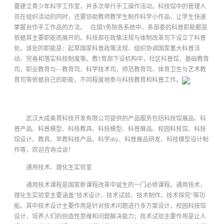
要建立青少年科学工作室，并多次举行手工操作活动。科技馆中的管理人
员在组织活动的同时，还要协助教师教学生制作科学小作品，让学生快速
掌握自作手工作品的方法。 在国1务院各系统中，各部委的科普职能都是
依据其主要职能而展开的。科技部在政策法规与体制改革司下设立了科普
处。该处的职能是：起草国家科普政策法规、组织协调国家重大科普活
动、完善和落实科技制度等。教1育部下设机构中，社区科普馆，基础教育
司、职业教育与--教育司、科学技术司、师范教育司、体育卫生与艺术教
育司等依据自己的职能，不同程度地参与科技教育和科普工作。
武汉大成美育科技开发有限公司提供的产品服务包括科技馆展品、科
普产品、科普模型、科技教具、科技模型、科普展品、校园科技馆、科技
馆设计、教具、早教科技产品、科学diy、科普展品研发、科技模型设计制
作等，欢迎咨询洽谈！
通用技术、理化生实验室
通用技术课程是国家新课程改革中诞生的一门必修课程。通用技术，
理化生实验室主要涵盖“技术设计、技术试验、技术制作、技术探究”等功
能。其中技术设计主要作用是针对技术问题进行多方案设计，校园科技馆
设计，培养人们的创造性思维和问题解决能力；技术试验主要作用是让人