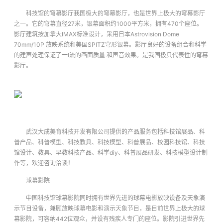
科技馆的穹幕影厅我国极大的穹幕影厅，也是世界上极大的穹幕影厅
之一。它的穹幕直径27米，银幕面积约1000平方米，拥有470个座位。
影厅建筑按加拿大IMAX标准设计，采用日本Astrovision Dome
70mm/10P 放映系统和美国SPITZ穹形银幕。影厅良好的设备组合和科学
的建声处理保证了一l流的画面质量 和声音效果。是我国极具代表性的穹幕
影厅。
武汉大成美育科技开发有限公司提供的产品服务包括科技馆展品、科
普产品、科普模型、科技教具、科技模型、科普展品、校园科技馆、科技
馆设计、教具、早教科技产品、科学diy、科普展品研发、科技模型设计制
作等，欢迎咨询洽谈！
球幕影院
中国科技馆球幕影院同时拥有世界先进的球幕电影放映设备及天象演
示节目设备，兼顾放映球幕电影和演示天象节目，是目前世界上极大的球
幕影院，可容纳442位观众，并设有残疾人专门的座位。影院引进世界先