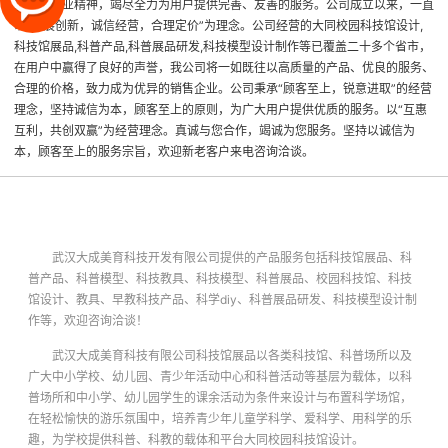
新＂的企业精神，竭尽全力为用户提供完善、友善的服务。公司成立以来，一直
以“发展创新，诚信经营，合理定价”为理念。公司经营的大同校园科技馆设计,
科技馆展品,科普产品,科普展品研发,科技模型设计制作等已覆盖二十多个省市，
在用户中赢得了良好的声誉，我公司将一如既往以高质量的产品、优良的服务、
合理的价格，致力成为优异的销售企业。公司秉承“顾客至上，锐意进取”的经营
理念，坚持诚信为本，顾客至上的原则，为广大用户提供优质的服务。以“互惠
互利，共创双赢”为经营理念。真诚与您合作，竭诚为您服务。坚持以诚信为
本，顾客至上的服务宗旨，欢迎新老客户来电咨询洽谈。
武汉大成美育科技开发有限公司提供的产品服务包括科技馆展品、科
普产品、科普模型、科技教具、科技模型、科普展品、校园科技馆、科技
馆设计、教具、早教科技产品、科学diy、科普展品研发、科技模型设计制
作等，欢迎咨询洽谈！
武汉大成美育科技有限公司科技馆展品以各类科技馆、科普场所以及
广大中小学校、幼儿园、青少年活动中心和科普活动等基层为载体，以科
普场所和中小学、幼儿园学生的课余活动为条件来设计与布置科学场馆，
在轻松愉快的游乐氛围中，培养青少年儿童学科学、爱科学、用科学的乐
趣，为学校提供科普、科教的载体和平台
大同校园科技馆设计
。