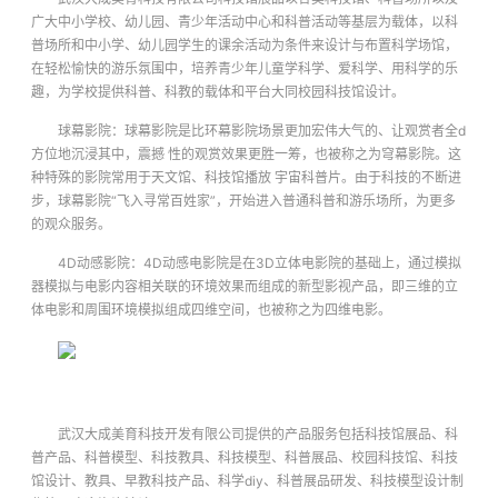
广大中小学校、幼儿园、青少年活动中心和科普活动等基层为载体，以科
普场所和中小学、幼儿园学生的课余活动为条件来设计与布置科学场馆，
在轻松愉快的游乐氛围中，培养青少年儿童学科学、爱科学、用科学的乐
趣，为学校提供科普、科教的载体和平台
大同校园科技馆设计
。
球幕影院：球幕影院是比环幕影院场景更加宏伟大气的、让观赏者全d
方位地沉浸其中，震撼 性的观赏效果更胜一筹，也被称之为穹幕影院。这
种特殊的影院常用于天文馆、科技馆播放 宇宙科普片。由于科技的不断进
步，球幕影院“飞入寻常百姓家”，开始进入普通科普和游乐场所，为更多
的观众服务。
4D动感影院：4D动感电影院是在3D立体电影院的基础上，通过模拟
器模拟与电影内容相关联的环境效果而组成的新型影视产品，即三维的立
体电影和周围环境模拟组成四维空间，也被称之为四维电影。
武汉大成美育科技开发有限公司提供的产品服务包括科技馆展品、科
普产品、科普模型、科技教具、科技模型、科普展品、校园科技馆、科技
馆设计、教具、早教科技产品、科学diy、科普展品研发、科技模型设计制