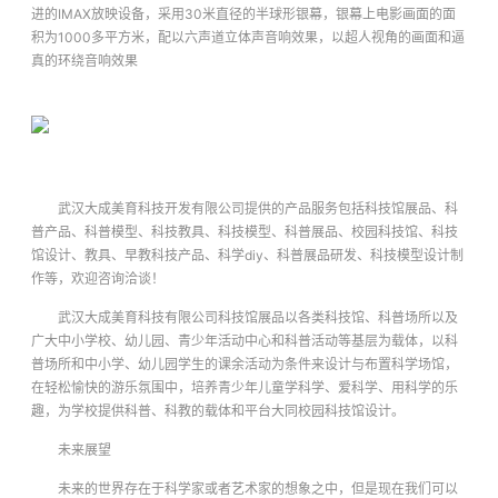
进的IMAX放映设备，采用30米直径的半球形银幕，银幕上电影画面的面
积为1000多平方米，配以六声道立体声音响效果，以超人视角的画面和逼
真的环绕音响效果
武汉大成美育科技开发有限公司提供的产品服务包括科技馆展品、科
普产品、科普模型、科技教具、科技模型、科普展品、校园科技馆、科技
馆设计、教具、早教科技产品、科学diy、科普展品研发、科技模型设计制
作等，欢迎咨询洽谈！
武汉大成美育科技有限公司科技馆展品以各类科技馆、科普场所以及
广大中小学校、幼儿园、青少年活动中心和科普活动等基层为载体，以科
普场所和中小学、幼儿园学生的课余活动为条件来设计与布置科学场馆，
在轻松愉快的游乐氛围中，培养青少年儿童学科学、爱科学、用科学的乐
趣，为学校提供科普、科教的载体和平台
大同校园科技馆设计
。
未来展望
未来的世界存在于科学家或者艺术家的想象之中，但是现在我们可以