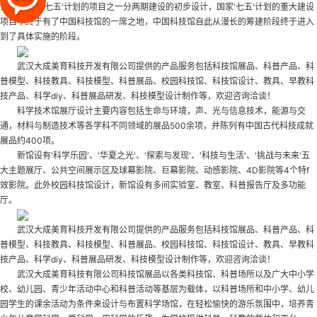
馆作为国家'七五'计划的项目之一分两期建设的初步设计，国家'七五'计划的重大建设
项目中终于有了中国科技馆的一席之地，中国科技馆自此从漫长的筹建阶段终于进入
到了具体实施的阶段。
武汉大成美育科技开发有限公司提供的产品服务包括科技馆展品、科普产品、科
普模型、科技教具、科技模型、科普展品、校园科技馆、科技馆设计、教具、早教科
技产品、科学diy、科普展品研发、科技模型设计制作等，欢迎咨询洽谈！
科学技术馆展厅设计主要内容包括生命与环境，声、光与信息技术，能源与交
通，材料与制造技术等各学科不同领域的展品500余项，并陈列有中国古代科技成就
展品约400项。
新馆设有'科学乐园'、'华夏之光'、'探索与发现'、'科技与生活'、'挑战与未来'五
大主题展厅、公共空间展示区及球幕影院、巨幕影院、动感影院、4D影院等4个特f
效影院。此外
校园科技馆设计
，新馆设有多间实验室、教室、科普报告厅及多功能
厅。
武汉大成美育科技开发有限公司提供的产品服务包括科技馆展品、科普产品、科
普模型、科技教具、科技模型、科普展品、校园科技馆、科技馆设计、教具、早教科
技产品、科学diy、科普展品研发、科技模型设计制作等，欢迎咨询洽谈！
武汉大成美育科技有限公司科技馆展品以各类科技馆、科普场所以及广大中小学
校、幼儿园、青少年活动中心和科普活动等基层为载体，以科普场所和中小学、幼儿
园学生的课余活动为条件来设计与布置科学场馆，在轻松愉快的游乐氛围中，培养青