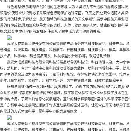
少年儿童学科学、爱科学、用科学的乐趣，为学校提供科普、科教的载体和平台。
绿色地球:展示地球自然和谐的生态环境,以及人类行为不当造成的危机
校园科技
馆建设
,使观众认识到必须采取绿色行动保护地球家园。飞天之梦:让观众追随人类探
索飞行的脚步,了解航空、航天领域的科技及相关的天文学知识,展示中国航天事业取
得的辉煌成就,激励观众探寻太空的奥妙。人体与健康:展示人体、健康的知识和科学
概念,结合生命科学的前沿知识,使观众了解生活方式与健康的关系。
武汉大成美育科技开发有限公司提供的产品服务包括科技馆展品、科普产品、科
普模型、科技教具、科技模型、科普展品、校园科技馆、科技馆设计、教具、早教科
技产品、科学diy、科普展品研发、科技模型设计制作等，欢迎咨询洽谈！
武汉大成美育科技有限公司科技馆展品以各类科技馆、科普场所以及广大中小学
校、幼儿园、青少年活动中心和科普活动等基层为载体，以科普场所和中小学、幼儿
园学生的课余活动为条件来设计与布置科学场馆，在轻松愉快的游乐氛围中，培养青
少年儿童学科学、爱科学、用科学的乐趣，为学校提供科普、科教的载体和平台。
感知与思维:通过一系列感知活动,将脑科学、心理学等内容巧妙地结合起来,使观
众认识大脑,探索感知与思维的神秘领域。数字家庭体验馆:让公众体验数字技术在生
活中的应用，了解当前信息化发展趋势，室外的科学探索乐园:“室外的科学探索乐园”
是广东科学中心主楼周边镶嵌了许多互动展项的室外园林，让观众在开阔地以异于室
内常规的方式体验科学，是科学中心的亮点展区之一.
武汉大成美育科技开发有限公司提供的产品服务包括科技馆展品、科普产品、科
普模型、科技教具、科技模型、科普展品、校园科技馆、科技馆设计、教具、早教科