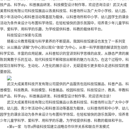
技产品、科学diy、科普展品研发、科技模型设计制作等，欢迎咨询洽谈！武汉大成
美育科技有限公司科技馆展品以各类科技馆、科普场所以及广大中小学校、幼儿园、
青少年活动中心和科普活动等基层为载体，以科普场所和中小学、幼儿园学生的课余
活动为条件来设计与布置科学场馆，在轻松愉快的游乐氛围中，培养青少年儿童学科
学、爱科学、用科学的乐趣，为学校提供科普、科教的载体和平台。
科技馆设计探索与实践
随着公众教育程度与科学素养的不断提高，我国科技馆建设也发生了一系列变
化：从以展品“讲解”为中心到以观众“体验”为中心，从单一科学原理的解读到生动的
科学实验、丰富的应用延展，从科普知识的宣讲到科学思维的启发，从静态严肃的展
陈到寓教于乐的互动，现代科技馆不断释放出崭新的魅力与活力。在这个过程中，科
技馆日渐科学化、生动化、人性化的展示设计，无疑是吸引更多观众走进科技馆的重
要原因。
武汉大成美育科技开发有限公司提供的产品服务包括科技馆展品、科普产品、科
普模型、科技教具、科技模型、科普展品、校园科技馆、科技馆设计、教具、早教科
技产品、科学diy、科普展品研发、科技模型设计制作等，欢迎咨询洽谈！
武汉大成美育科技有限公司科技馆展品以各类科技馆、科普场所以及广大中小学
校、幼儿园、青少年活动中心和科普活动等基层为载体，以科普场所和中小学、幼儿
园学生的课余活动为条件来设计与布置科学场馆，在轻松愉快的游乐氛围中，培养青
少年儿童学科学、爱科学、用科学的乐趣，为学校提供科普、科教的载体和平台。
•第s一家 与世d界级科技馆建立战略合作伙伴关系和联合开发模式