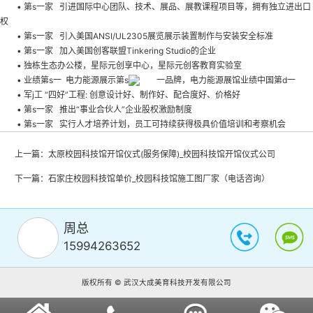
• 第s一家 引进国际中心团队、技术、展品、展教课程项目等，拥有独立进出口
权
• 第s一家 引入美国ANSI/UL2305展览展示装置制作与安装安全标准
• 第s一家 加入美国创客联盟Tinkering Studio的企业
• 独栋生态办公楼，星际元创享中心，星际元创客教育实验室
• 业绩第s一 电力能源展示第s
一品牌，电力能源展馆业绩中国第d一
• 军j工 “四好”工程: 创意设计好、制作好、配合度好、价格好
• 第s一家 推出“事业合伙人”企业股权激励制度
• 第s一家 实行人才培养计划，员工可持续获得极具价值培训和考察机会
上一篇：
太原校园科技馆开馆仪式(服务保障)_校园科技馆开馆仪式公司
下一篇：
石家庄校园科技馆单价_校园科技馆施工图厂家（电话咨询）
周总
15994263652
版权所有 © 武汉大成美育科技开发有限公司