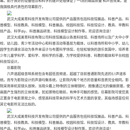
幕。影厅良好的设备组合和科学的建声处理保证了一l流的画面质量 和声音效果。是
我国极具代表性的穹幕影厅。
武汉大成美育科技开发有限公司提供的产品服务包括科技馆展品、科普产品、科
普模型、科技教具、科技模型、科普展品、校园科技馆、科技馆设计、教具、早教科
技产品、科学diy、科普展品研发、科技模型设计制作等，欢迎咨询洽谈！
武汉大成美育科技有限公司科技馆展品以各类科技馆、科普场所以及广大中小学
校、幼儿园、青少年活动中心和科普活动等基层为载体，以科普场所和中小学、幼儿
园学生的课余活动为条件来设计与布置科学场馆，在轻松愉快的游乐氛围中，培养青
少年儿童学科学、爱科学、用科学的乐趣，为学校提供科普、科教的载体和平台
校园
科技馆设计
。
巨幕影院
六声道超级音响系统包含有超低音频道，超越了目前普通影院先进的5.1声道系
统。而专为影院设计的声源均衡系统，让影院内每个地方的音量和音质完全相同。影
院采用单机双镜头放映，当观众戴上特f制的立体眼镜时，图像通过光的偏振原理，使
画面产生强烈的立体效果，犹如景物在眼前，有伸手可触的感觉。巨幕影院可使您真
正置身于电影景观之中，感受高科技带来的科学与艺术方面的享受，其临场感是任何
其它电影所无法比拟的。
武汉大成美育科技开发有限公司提供的产品服务包括科技馆展品、科普产品、科
普模型、科技教具、科技模型、科普展品、校园科技馆、科技馆设计、教具、早教科
技产品、科学diy、科普展品研发、科技模型设计制作等，欢迎咨询洽谈！