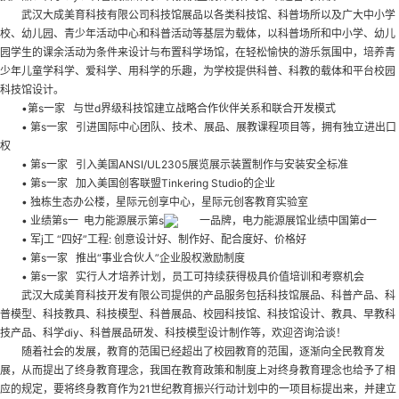
武汉大成美育科技有限公司科技馆展品以各类科技馆、科普场所以及广大中小学
校、幼儿园、青少年活动中心和科普活动等基层为载体，以科普场所和中小学、幼儿
园学生的课余活动为条件来设计与布置科学场馆，在轻松愉快的游乐氛围中，培养青
少年儿童学科学、爱科学、用科学的乐趣，为学校提供科普、科教的载体和平台
校园
科技馆设计
。
•第s一家 与世d界级科技馆建立战略合作伙伴关系和联合开发模式
• 第s一家 引进国际中心团队、技术、展品、展教课程项目等，拥有独立进出口
权
• 第s一家 引入美国ANSI/UL2305展览展示装置制作与安装安全标准
• 第s一家 加入美国创客联盟Tinkering Studio的企业
• 独栋生态办公楼，星际元创享中心，星际元创客教育实验室
• 业绩第s一 电力能源展示第s
一品牌，电力能源展馆业绩中国第d一
• 军j工 “四好”工程: 创意设计好、制作好、配合度好、价格好
• 第s一家 推出“事业合伙人”企业股权激励制度
• 第s一家 实行人才培养计划，员工可持续获得极具价值培训和考察机会
武汉大成美育科技开发有限公司提供的产品服务包括科技馆展品、科普产品、科
普模型、科技教具、科技模型、科普展品、校园科技馆、科技馆设计、教具、早教科
技产品、科学diy、科普展品研发、科技模型设计制作等，欢迎咨询洽谈！
随着社会的发展，教育的范围已经超出了校园教育的范围，逐渐向全民教育发
展，从而提出了终身教育理念，我国在教育政策和制度上对终身教育理念也给予了相
应的规定，要将终身教育作为21世纪教育振兴行动计划中的一项目标提出来，并建立