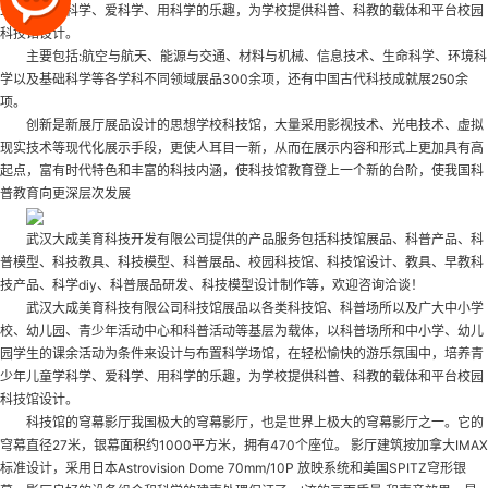
少年儿童学科学、爱科学、用科学的乐趣，为学校提供科普、科教的载体和平台
校园
科技馆设计
。
主要包括:航空与航天、能源与交通、材料与机械、信息技术、生命科学、环境科
学以及基础科学等各学科不同领域展品300余项，还有中国古代科技成就展250余
项。
创新是新展厅展品设计的思想
学校科技馆
，大量采用影视技术、光电技术、虚拟
现实技术等现代化展示手段，更使人耳目一新，从而在展示内容和形式上更加具有高
起点，富有时代特色和丰富的科技内涵，使科技馆教育登上一个新的台阶，使我国科
普教育向更深层次发展
武汉大成美育科技开发有限公司提供的产品服务包括科技馆展品、科普产品、科
普模型、科技教具、科技模型、科普展品、校园科技馆、科技馆设计、教具、早教科
技产品、科学diy、科普展品研发、科技模型设计制作等，欢迎咨询洽谈！
武汉大成美育科技有限公司科技馆展品以各类科技馆、科普场所以及广大中小学
校、幼儿园、青少年活动中心和科普活动等基层为载体，以科普场所和中小学、幼儿
园学生的课余活动为条件来设计与布置科学场馆，在轻松愉快的游乐氛围中，培养青
少年儿童学科学、爱科学、用科学的乐趣，为学校提供科普、科教的载体和平台
校园
科技馆设计
。
科技馆的穹幕影厅我国极大的穹幕影厅，也是世界上极大的穹幕影厅之一。它的
穹幕直径27米，银幕面积约1000平方米，拥有470个座位。 影厅建筑按加拿大IMAX
标准设计，采用日本Astrovision Dome 70mm/10P 放映系统和美国SPITZ穹形银