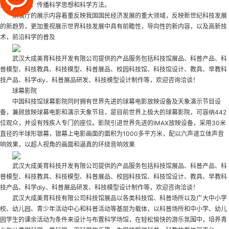
扬科学精神，传播科学思想和科学方法。
新展厅的展示内容着重反映我国国民经济发展的重大领域，反映新世纪科技发展
的新趋势，更加重视展示世界科技发展中具有前瞻性，导向性的新内容，以及高新技
术，前沿科学的普及
武汉大成美育科技开发有限公司提供的产品服务包括科技馆展品、科普产品、科
普模型、科技教具、科技模型、科普展品、校园科技馆、科技馆设计、教具、早教科
技产品、科学diy、科普展品研发、科技模型设计制作等，欢迎咨询洽谈！
球幕影院
中国科技馆球幕影院同时拥有世界先进的球幕电影放映设备及天象演示节目设
备，兼顾放映球幕电影和演示天象节目，是目前世界上极大的球幕影院，可容纳442
位观众，并设有残疾人专门的座位。影院引进世界先进的IMAX放映设备，采用30米
直径的半球形银幕，银幕上电影画面的面积为1000多平方米，配以六声道立体声音
响效果，以超人视角的画面和逼真的环绕音响效果
武汉大成美育科技开发有限公司提供的产品服务包括科技馆展品、科普产品、科
普模型、科技教具、科技模型、科普展品、校园科技馆、科技馆设计、教具、早教科
技产品、科学diy、科普展品研发、科技模型设计制作等，欢迎咨询洽谈！
武汉大成美育科技有限公司科技馆展品以各类科技馆、科普场所以及广大中小学
校、幼儿园、青少年活动中心和科普活动等基层为载体，以科普场所和中小学、幼儿
园学生的课余活动为条件来设计与布置科学场馆，在轻松愉快的游乐氛围中，培养青