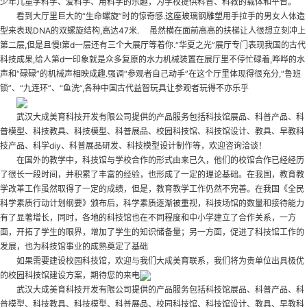
少年儿童学科学、爱科学、用科学的乐趣，为学校提供科普、科教的载体和平台。
看到大厅里巨大的“生命螺旋”时的惊奇感.这座玻璃钢雕塑用手拉手的男女人体造
型来表现DNA的双螺旋结构,高达47米. 虽然横在面前高高的扶梯让人很想立刻冲上
第二层,但是且慢!第d一层还有三个大展厅等着你.“华夏之光”展厅专门表现我国的古代
科技成果,给人第d一印象就是众多复原的水力机械装置在展厅里不停忙碌着,哗哗的水
声和“碌碌”的机械声相映成趣.强调“参观者自己动手”在这个厅里体现得很充分,“鲁班
锁”、“九连环”、“鱼洗”,各种中国古代益智玩具让参观者玩得不亦乐乎
武汉大成美育科技开发有限公司提供的产品服务包括科技馆展品、科普产品、科
普模型、科技教具、科技模型、科普展品、校园科技馆、科技馆设计、教具、早教科
技产品、科学diy、科普展品研发、科技模型设计制作等，欢迎咨询洽谈！
在国外的教学中，科技馆与学校合作的形式由来已久，他们的校馆合作已经经历
了很长一段时间，并积累了丰富的经验，也形成了一定的理论基础。在我国，教育教
学改革工作虽然取得了一定的成绩，但是，教育教学工作仍然不完善。在我国《全民
科学素质行动计划纲要》颁布后，科学素质逐渐被重视，科技场馆的数量和接待能力
有了显著增长，同时，各地的科技馆也在不同程度和中小学建立了合作关系，一方
面，开拓了学生的眼界，增加了学生的知识储备量；另一方面，促进了科技馆工作的
发展，也为科技馆事业的成熟奠定了基础
如果需要建设校园科技馆，欢迎与我们大成美育联系，我们将为贵单位出具极优
的
校园科技馆建设
方案，期待您的来电
武汉大成美育科技开发有限公司提供的产品服务包括科技馆展品、科普产品、科
普模型、科技教具、科技模型、科普展品、校园科技馆、科技馆设计、教具、早教科