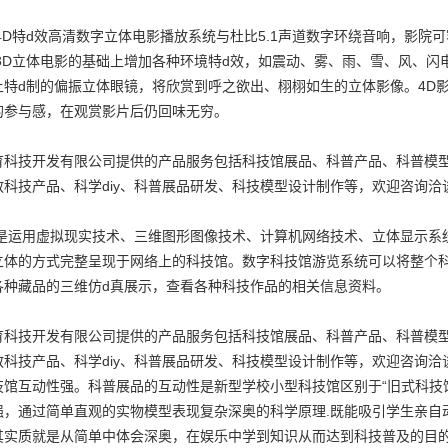
4D特d效高清数字立体电影播放系统与杜比5.1声道数字环绕音响，影院可
在3D立体电影的基础上增加各种环境特d效，如震动、雾、雨、雪、风、闪
上特d制的偏振立体眼镜，将欣赏到呼之欲出、栩栩如生的立体影像。4D
的参与感，在观赏影片后仍回味无穷。
育科技开发有限公司提供的产品服务包括科技馆展品、科普产品、科普模
科技产品、科学diy、科普展品研发、科技模型设计制作等，欢迎咨询洽
,是运用虚拟现实技术、三维图形图像技术、计算机网络技术、立体显示系
立体的方式完整呈现于网络上的科技馆。数字科技馆游览系统可以将整个科
各种藏品的三维仿d真展示，查看各种科技作品的相关信息资料。
育科技开发有限公司提供的产品服务包括科技馆展品、科普产品、科普模
科技产品、科学diy、科普展品研发、科技模型设计制作等，欢迎咨询洽
技馆互动性强。科普展品的互动性是新型学校小型科技馆区别于“旧式科技
强，通过简单直观的实物模型表现复杂深奥的科学原理.既能吸引学生亲自
其实质就是从简单中体会深奥，在娱乐中学到知识从而达到科技普及的目