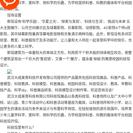
少年儿童学科学、爱科学、用科学的乐趣，为学校提供科普、科教的载体和平台
校园
科技馆开馆
。
馆场设置
新馆设有'科学乐园'、'华夏之光'、'探索与发现'、'科技与生活'、'挑战与未来'五
大主题展厅、公共空间展示区及球幕影院、巨幕影院、动感影院、4D影院4个特s效
影院，其中球幕影院兼具穹幕电影放映和天象演示两种功能。此外，新馆设有多间实
验室、教室、科普报告厅及多功能厅。让儿童和大人同在一起享受科学中的快乐，也
让更多的人爱上科学。
新馆建筑为一体量较大的单体正方形，利用若干个积木般的块体相互咬合，使整
个建筑呈现出一个巨大的'鲁班锁'，又像一个'魔方'，蕴含着'探秘'的寓意
校园科技馆
设计
。
武汉大成美育科技开发有限公司提供的产品服务包括科技馆展品、科普产品、科
普模型、科技教具、科技模型、科普展品、校园科技馆、科技馆设计、教具、早教科
技产品、科学diy、科普展品研发、科技模型设计制作等，欢迎咨询洽谈！
武汉大成美育科技有限公司科技馆展品以各类科技馆、科普场所以及广大中小学
校、幼儿园、青少年活动中心和科普活动等基层为载体，以科普场所和中小学、幼儿
园学生的课余活动为条件来设计与布置科学场馆，在轻松愉快的游乐氛围中，培养青
少年儿童学科学、爱科学、用科学的乐趣，为学校提供科普、科教的载体和平台
校园
科技馆开馆
。
科技馆里有什么？