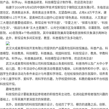
技产品、科学diy、科普展品研发、科技模型设计制作等，欢迎咨询洽谈！
始建于2006年5月9日的中国科学技术馆新馆位于朝阳区北辰东路5号，东临亚运
居住区，西濒奥运水系，南依奥运主体育场，北望森林公园，占地4.8万平方米，建
筑规模10.2万平方米，是奥林匹克公园中心区体现“绿色奥运、科技奥运、人文奥运”
三大理念的重要组成部分。新馆设有“科学乐园”、“华夏之光”、“探索与发现”、“科技
与生活”、“挑战与未来”五大主题展厅、公共空间展示区及球幕影院、巨幕影院、动感
影院、4D影院等4个特d效影院，其中球幕影院兼具穹幕电影放映和天象演示两种功
能。此外，新馆设有多间实验室、教室、科普报告厅及多功能厅。
武汉大成美育科技开发有限公司提供的产品服务包括科技馆展品、科普产品、科
普模型、科技教具、科技模型、科普展品、校园科技馆、科技馆设计、教具、早教科
技产品、科学diy、科普展品研发、科技模型设计制作等，欢迎咨询洽谈！
武汉大成美育科技有限公司科技馆展品以各类科技馆、科普场所以及广大中小学
校、幼儿园、青少年活动中心和科普活动等基层为载体，以科普场所和中小学、幼儿
园学生的课余活动为条件来设计与布置科学场馆，在轻松愉快的游乐氛围中，培养青
少年儿童学科学、爱科学、用科学的乐趣，为学校提供科普、科教的载体和平台
校园
科技馆开馆
。
趣味性原则
科技馆的设计要能激发起参观者的积极性和主动性，在调动起参观者强烈兴趣的
基础上，引导其展开更深层次的探索欲，
另外，目前国内的科技馆的展示设计，在经历了学习、模仿的道路之后，创新、