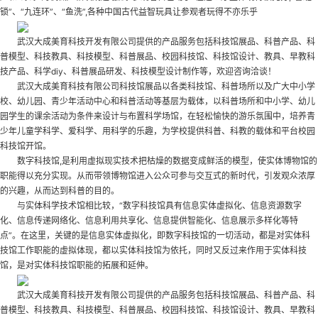
锁”、“九连环”、“鱼洗”,各种中国古代益智玩具让参观者玩得不亦乐乎
武汉大成美育科技开发有限公司提供的产品服务包括科技馆展品、科普产品、科
普模型、科技教具、科技模型、科普展品、校园科技馆、科技馆设计、教具、早教科
技产品、科学diy、科普展品研发、科技模型设计制作等，欢迎咨询洽谈！
武汉大成美育科技有限公司科技馆展品以各类科技馆、科普场所以及广大中小学
校、幼儿园、青少年活动中心和科普活动等基层为载体，以科普场所和中小学、幼儿
园学生的课余活动为条件来设计与布置科学场馆，在轻松愉快的游乐氛围中，培养青
少年儿童学科学、爱科学、用科学的乐趣，为学校提供科普、科教的载体和平台
校园
科技馆开馆
。
数字科技馆,是利用虚拟现实技术把枯燥的数据变成鲜活的模型，使实体博物馆的
职能得以充分实现。从而带领博物馆进入公众可参与交互式的新时代，引发观众浓厚
的兴趣，从而达到科普的目的。
与实体科学技术馆相比较，“数字科技馆具有信息实体虚拟化、信息资源数字
化、信息传递网络化、信息利用共享化、信息提供智能化、信息展示多样化等特
点”。在这里，关键的是信息实体虚拟化，即数字科技馆的一切活动，都是对实体科
技馆工作职能的虚拟体现，都以实体科技馆为依托，同时又反过来作用于实体科技
馆，是对实体科技馆职能的拓展和延伸。
武汉大成美育科技开发有限公司提供的产品服务包括科技馆展品、科普产品、科
普模型、科技教具、科技模型、科普展品、校园科技馆、科技馆设计、教具、早教科