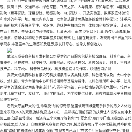
科学中心一期建成开放的展示内容体系包括8个主题展馆（儿童天地、实验与发
现、数码世界、交通世界、绿色家园、飞天之梦、人与健康、感知与思维）4座科技
影院（巨幕影院、球幕影院、动感影院、4D影院）、开放实验室、数字家庭体验馆
和室外的科学广场。展示内容方面，以主题式设计思路演绎综合性科学常识；注重采
用高新技术手段将科学性、常识性、趣味性有机融合为一体
校园科技馆建设
，让观众
在动手参与、亲身体验中获得教育。儿童天地: 面向12岁以下儿童,通过互动游戏,角
色扮演、情景体验和动手做等丰富多彩的形式,让儿童在玩耍中，发现周围世界里的科
学现象,丰富童年的生活感知及经历,激发好奇心、想象力和创造力。
武汉大成美育科技开发有限公司提供的产品服务包括科技馆展品、科普产品、科
普模型、科技教具、科技模型、科普展品、校园科技馆、科技馆设计、教具、早教科
技产品、科学diy、科普展品研发、科技模型设计制作等，欢迎咨询洽谈！
武汉大成美育科技有限公司科技馆展品以各类科技馆、科普场所以及广大中小学
校、幼儿园、青少年活动中心和科普活动等基层为载体，以科普场所和中小学、幼儿
园学生的课余活动为条件来设计与布置科学场馆，在轻松愉快的游乐氛围中，培养青
少年儿童学科学、爱科学、用科学的乐趣，为学校提供科普、科教的载体和平台
校园
科技馆开馆
。
看到大厅里巨大的“生命螺旋”时的惊奇感.这座玻璃钢雕塑用手拉手的男女人体造
型来表现DNA的双螺旋结构,高达47米. 虽然横在面前高高的扶梯让人很想立刻冲上
第二层,但是且慢!第d一层还有三个大展厅等着你.“华夏之光”展厅专门表现我国的古代
科技成果,给人第d一印象就是众多复原的水力机械装置在展厅里不停忙碌着,哗哗的水
声和“碌碌”的机械声相映成趣.强调“参观者自己动手”在这个厅里体现得很充分,“鲁班