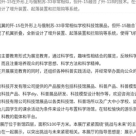
歼-15在外形上与俄制苏-33非常相似，但歼-15融合了歼-11B的技术
设计了增升装置、起落装置和拦阻钩等系统，
翼的歼-15在外形上与俄制苏-33非常相似
学校科技馆展品
，但歼-15融
现了机翼折叠，全新设计了增升装置、起落装置和拦阻钩等系统，使得飞机
的主要教育形式为展览教育，通过科学性，趣味性相结合的展览，反映科
，而且注重培养观众的科学思想、科学方法和科学精神。
在开展展览教育的同时，还组织各种科普实践活动，并经常举办面向公众
育科技开发有限公司提供的产品服务包括科技馆展品、科普产品、科普模
科技产品、科学diy、科普展品研发、科技模型设计制作等，欢迎咨询洽
育科技有限公司科技馆展品以各类科技馆、科普场所以及广大中小学校、
幼儿园学生的课余活动为条件来设计与布置科学场馆，在轻松愉快的游乐
、科教的载体和平台。
”展厅位于新馆四层，面积5100平方米。本展厅紧紧围绕“挑战与未来”
合在一起展示，以突出挑战与未来紧密相关。本展厅的指导思想是：展示