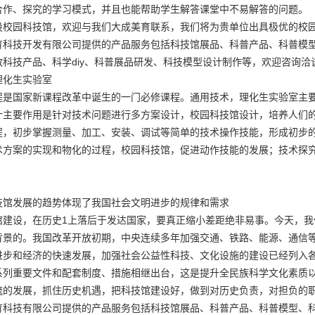
合作、探究的学习模式，并且也能帮助学生解答课堂中不易解答的问题。
设校园科技馆，欢迎与我们大成美育联系，我们将为贵单位出具极优的
校
育科技开发有限公司提供的产品服务包括科技馆展品、科普产品、科普模
科技产品、科学diy、科普展品研发、科技模型设计制作等，欢迎咨询洽
理化生实验室
程是国家新课程改革中诞生的一门必修课程。通用技术，理化生实验室主要
计主要作用是针对技术问题进行多方案设计，
校园科技馆设计
，培养人们
程，初步掌握测量、加工、安装、调试等简单的技术操作技能，形成初步
术方案的实现和物化的过程，校园科技馆，促进动作技能的发展；技术探
技馆发展的趋势体现了我国社会文明进步的规律和需求
馆建设，在历史1上落后于发达国家，要真正缩小差距绝非易事。今天，
背景的。我国改革开放初期，中央连续多年加强交通、铁路、能源、通信
进步和经济的快速发展，加强社会公益性科技、文化设施的建设已经列入
系列重要文件和配套制度、措施相继出台，这是提升全民族科学文化素质
流的发展，抓住历史机遇，把科技馆建设好，做到对历史负责，对担负的
育科技有限公司提供的产品服务包括科技馆展品、科普产品、科普模型、