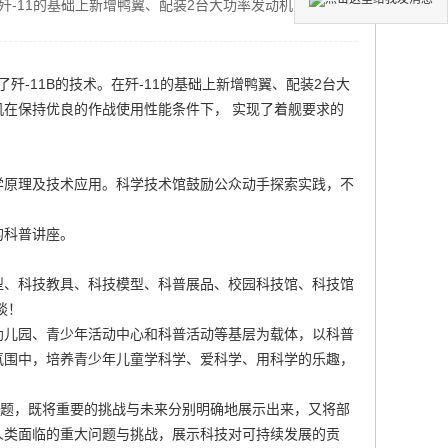
。在歼-11的基础上新增鸭翼、配装2台大功率发动机，实现了
合了歼-11B的技术。在歼-11的基础上新增鸭翼、配装2台大
在保持优良的作战使用性能条件下， 实现了着舰要求的
学原理及技术应用。科学技术馆鼓励公众动手探索实践，不
的科普讲座。
型、科技教具、科技模型、科普展品、
校园科技馆
、科技馆
谈！
幼儿园、青少年活动中心和科普活动等基层为载体，以科普
氛围中，培养青少年儿童学科学、爱科学、用科学的乐趣，
的主题，既将重要的挑战与未来分别明确地展示出来，又将部
人类面临的重大问题与挑战，展示科技对可持续发展的贡