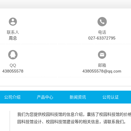
联系人
电话
周总
027-63372795
QQ
邮箱
438055578
438055578@qq.com
公司介绍
产品中心
新闻资讯
公司认证
我们为您提供
校园科技馆
的信息介绍，囊括了
校园科技馆
的价
园科技馆设计
、
校园科技馆建设
等的相关信息，请联系我们。