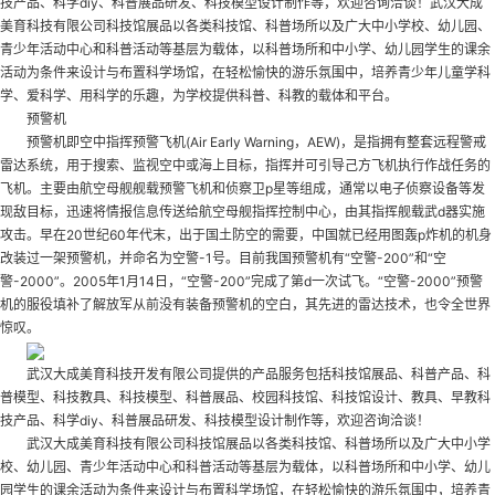
技产品、科学diy、科普展品研发、科技模型设计制作等，欢迎咨询洽谈！武汉大成
美育科技有限公司科技馆展品以各类科技馆、科普场所以及广大中小学校、幼儿园、
青少年活动中心和科普活动等基层为载体，以科普场所和中小学、幼儿园学生的课余
活动为条件来设计与布置科学场馆，在轻松愉快的游乐氛围中，培养青少年儿童学科
学、爱科学、用科学的乐趣，为学校提供科普、科教的载体和平台。
预警机
预警机即空中指挥预警飞机(Air Early Warning，AEW)，是指拥有整套远程警戒
雷达系统，用于搜索、监视空中或海上目标，指挥并可引导己方飞机执行作战任务的
飞机。主要由航空母舰舰载预警飞机和侦察卫p星等组成，通常以电子侦察设备等发
现敌目标，迅速将情报信息传送给航空母舰指挥控制中心，由其指挥舰载武d器实施
攻击。早在20世纪60年代末，出于国土防空的需要，中国就已经用图轰p炸机的机身
改装过一架预警机，并命名为空警-1号。目前我国预警机有“空警-200”和“空
警-2000”。2005年1月14日，“空警-200”完成了第d一次试飞。“空警-2000”预警
机的服役填补了解放军从前没有装备预警机的空白，其先进的雷达技术，也令全世界
惊叹。
武汉大成美育科技开发有限公司提供的产品服务包括科技馆展品、科普产品、科
普模型、科技教具、科技模型、科普展品、校园科技馆、科技馆设计、教具、早教科
技产品、科学diy、科普展品研发、科技模型设计制作等，欢迎咨询洽谈！
武汉大成美育科技有限公司科技馆展品以各类科技馆、科普场所以及广大中小学
校、幼儿园、青少年活动中心和科普活动等基层为载体，以科普场所和中小学、幼儿
园学生的课余活动为条件来设计与布置科学场馆，在轻松愉快的游乐氛围中，培养青