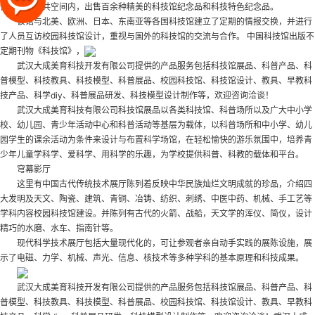
位于各层公共空间内，出售百余种精美的科技馆纪念品和科技特色纪念品。
该馆与北美、欧洲、日本、东南亚等各国科技馆建立了定期的情报交换，并进行
了人员互访
校园科技馆设计
，重视与国外的科技馆的交流与合作。 中国科技馆出版不
定期刊物《科技馆》，
武汉大成美育科技开发有限公司提供的产品服务包括科技馆展品、科普产品、科
普模型、科技教具、科技模型、科普展品、校园科技馆、科技馆设计、教具、早教科
技产品、科学diy、科普展品研发、科技模型设计制作等，欢迎咨询洽谈！
武汉大成美育科技有限公司科技馆展品以各类科技馆、科普场所以及广大中小学
校、幼儿园、青少年活动中心和科普活动等基层为载体，以科普场所和中小学、幼儿
园学生的课余活动为条件来设计与布置科学场馆，在轻松愉快的游乐氛围中，培养青
少年儿童学科学、爱科学、用科学的乐趣，为学校提供科普、科教的载体和平台。
穹幕影厅
这里有中国古代传统技术展厅陈列着反映中华民族灿烂文明成就的珍品，介绍四
大发明及天文、陶瓷、建筑、青铜、冶铸、纺织、刺绣、中医中药、机械、手工艺等
学科内容
校园科技馆建设
。并陈列有古代的火箭、战船，天文学的浑仪、简仪，设计
精巧的水磨、水车、指南针等。
现代科学技术展厅包括大量现代化的，可让参观者亲自动手实践的展陈设施，展
示了电磁、力学、机械、声光、信息、核技术等多种学科的基本原理和科技成果。
武汉大成美育科技开发有限公司提供的产品服务包括科技馆展品、科普产品、科
普模型、科技教具、科技模型、科普展品、校园科技馆、科技馆设计、教具、早教科