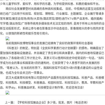
少年儿童学科学、爱科学、用科学的乐趣，为学校提供科普、科教的载体和平台。
顺应社会发展攀登时尚高峰的各种高科技集成。 目前，中视典的这套互动投影系
统已经广泛应用于科技馆、规划馆、博物馆、行业展馆、主题展馆、企业展厅等诸多
常年展馆/展览会现场/商场/大卖场/酒店宾馆/酒吧/迪厅KTV/新产品发布、婚庆婚典/
写字楼/演出场馆/广场等传统用多媒体技术无法实现的场所. 是用于所有公共场所的全
新互动投影形式，系统让参与者在影像显示中动态组合，影像随观众的参与而同步变
化，以很强的新颖性和娱乐性吸引观众。
当前我国科技博物馆事业的发展已经拥有了良好的政策环境和社会基础
《科普法》的制定，特别是《全民科学素质行动计划纲要》的颁布，明确提出了
要加强科普基础设施建设，并且确定了责任单位和具体要求，国内的科普场馆建设已
经纳入了各级政1府工作计划之中。其意义可以借用科技史中经常说的一句话，“当科
学成为社会的事业和国家政1府的建构时，它就获得了令人意想不到的大发展的形
势。”笔者认为，在当前的形势下，我国科技馆不仅成为1政1府重点建设的公益性设
施，也成为全社会关注的一项事业。
武汉大成美育科技有限公司提供的产品服务包括科技馆展品、科普产品、科普模
型、科技教具、科技模型、科普展品、校园科技馆、科技馆设计、教具、早教科技产
品、科学diy、科普展品研发、科技模型设计制作等，欢迎咨询洽谈！
上一篇：
【学校科技馆展品企业】多少钱，批发，图片（电话咨询）