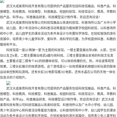
武汉大成美育科技开发有限公司提供的产品服务包括科技馆展品、科普产品、科
普模型、科技教具、科技模型、科普展品、校园科技馆、科技馆设计、教具、早教科
技产品、科学diy、科普展品研发、科技模型设计制作等，欢迎咨询洽谈！
武汉大成美育科技有限公司科技馆展品以各类科技馆、科普场所以及广大中小学
校、幼儿园、青少年活动中心和科普活动等基层为载体
数字校园科技馆
，以科普场所
和中小学、幼儿园学生的课余活动为条件来设计与布置科学场馆，在轻松愉快的游乐
氛围中，培养青少年儿童学科学、爱科学、用科学的乐趣，为学校提供科普、科教的
载体和平台。
科技馆是一座以‘两弹一星’为主题的科技馆。一楼主要是展出导d弹，火箭，空间
站以及卫k星。二楼主要展出核武d器与核科技。三楼主要是展出本地的科技文化发
展。主要看点是二楼有个4D的核爆体验馆，可以体验核爆的光，热，冲击波等视觉
效果。三楼长虹展示的体感游戏，这个游戏是以一台体感摄录机根据分析玩家的肢体
运动来控制和玩游戏。还有长虹3D电影馆看3D电影。还有水晶石公司的天地一体化
信息点的介绍短片。
武汉大成美育科技开发有限公司提供的产品服务包括科技馆展品、科普产品、科
普模型、科技教具、科技模型、科普展品、校园科技馆、科技馆设计、教具、早教科
技产品、科学diy、科普展品研发、科技模型设计制作等，欢迎咨询洽谈！武汉大成
美育科技有限公司科技馆展品以各类科技馆、科普场所以及广大中小学校、幼儿园、
青少年活动中心和科普活动等基层为载体，以科普场所和中小学、幼儿园学生的课余
活动为条件来设计与布置科学场馆，在轻松愉快的游乐氛围中，培养青少年儿童学科