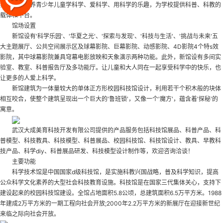
氛围中，培养青少年儿童学科学、爱科学、用科学的乐趣，为学校提供科普、科教的
载体和平台。
馆场设置
新馆设有'科学乐园'、'华夏之光'、'探索与发现'、'科技与生活'、'挑战与未来'五
大主题展厅、公共空间展示区及球幕影院、巨幕影院、动感影院、4D影院4个特s效
影院，其中球幕影院兼具穹幕电影放映和天象演示两种功能。此外，新馆设有多间实
验室、教室、科普报告厅及多功能厅。让儿童和大人同在一起享受科学中的快乐，也
让更多的人爱上科学。
新馆建筑为一体量较大的单体正方形
校园科技馆设计
，利用若干个积木般的块体
相互咬合，使整个建筑呈现出一个巨大的'鲁班锁'，又像一个'魔方'，蕴含着'探秘'的
寓意。
武汉大成美育科技开发有限公司提供的产品服务包括科技馆展品、科普产品、科
普模型、科技教具、科技模型、科普展品、校园科技馆、科技馆设计、教具、早教科
技产品、科学diy、科普展品研发、科技模型设计制作等，欢迎咨询洽谈！
主要功能
科学技术馆是中国国家d级科技馆，是实施科教兴国战略，普及科学知识，提高
公众科学文化素养的大型社会科技教育设施。科技馆是在国家三代集体关心，支持下
建设起来的
校园科技馆建设
。全馆占地面积5.8公顷，总建筑面积6.5万平方米。1988
年建成2万平方米的一期工程向社会开放;2000年2.2万平方米的新展厅在迎接新世纪
来临之际向社会开放。