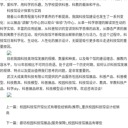
学、爱科学、用科学的乐趣，为学校提供科普、科教的载体和平台。
科技馆设计探索与实践
随着公众教育程度与科学素养的不断提高，我国科技馆建设也发生了一系列变
化：从以展品“讲解”为中心到以观众“体验”为中心，从单一科学原理的解读到生动的
科学实验、丰富的应用延展，从科普知识的宣讲到科学思维的启发，从静态严肃的展
陈到寓教于乐的互动，现代科技馆不断释放出崭新的魅力与活力。在这个过程中，科
技馆日渐科学化、生动化、人性化的展示设计，无疑是吸引更多观众走进科技馆的重
要原因。
目前我国科技类场馆发展的规模、数量和种类，以及每个馆的建设理念、展教内
容水平，与10年前相比不可同日而语。处于这样一个历史时期，如何认识科技馆发展
的规律、特点以及提出值得我们思考的问题，是非常重要的。
武汉大成美育科技有限公司提供的产品服务包括科技馆展品、科普产品、科普模
型、科技教具、科技模型、科普展品、校园科技馆、科技馆设计、教具、早教科技产
品、科学diy、科普展品研发、科技模型设计制作等，欢迎咨询洽谈！
上一篇：
校园科技馆开馆仪式有哪些经销商(推荐)_重庆校园科技馆设计经销
商
下一篇：
廊坊校园科技馆展品(服务保障)_校园科技馆展品有哪些