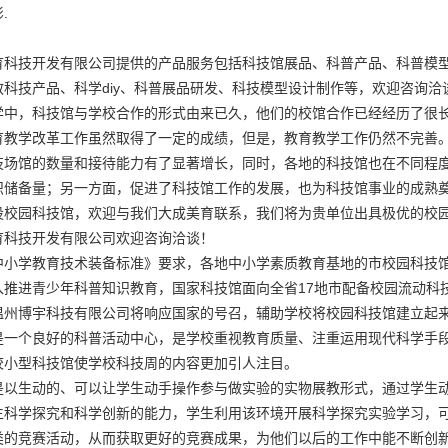
影.
育科技开发有限公司提供的产品服务包括科技馆展品、科普产品、科普模
科技产品、科学diy、科普展品研发、科技模型设计制作等，欢迎咨询洽
学中，科技馆与学校合作的形式由来已久，他们的校馆合作已经经历了很
育教学改革工作虽然取得了一定的成绩，但是，教育教学工作仍然不完善
技场馆的数量和接待能力有了显著增长，同时，各地的科技馆也在不同程
识储备量；另一方面，促进了科技馆工作的发展，也为科技馆事业的成熟
设校园科技馆，欢迎与我们大成美育联系，我们将为贵单位出具极优的
校
育科技开发有限公司欢迎咨询洽谈！
中小学教育技术装备标准》要求，各地中小学素质教育基地的市校园科技
入推进青少年科普知识教育，国家科技馆面向全省17地市配备校园流动科
温州博宇科技有限公司将响应国家的号召，辅助学校将校园科技馆建立起
是一个良好的科普活动中心，是学校重视教育质量、注重运用现代科学手
校小型科技馆使学校科技周的内容更加引人注目。
是以生动的、可以让学生动手操作参与做实验的实物展教形式，通过学生动
生科学探究和科学创新的能力，学生利用该环境开展科学探究实验学习，
类的竞赛活动，从而获取更好的竞赛成果，为他们以后的工作中能不断创