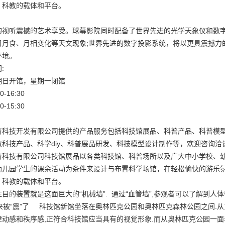
、科教的载体和平台。
的视听震撼的艺术享受。球幕影院同时配备了世界先进的光学天象仪和数
日月食、月相变化等天文现象;世界先进的数字投影系统，将以更具震撼力
环境。
:
期日开馆，星期一闭馆
-16:30
-15:30
育科技开发有限公司提供的产品服务包括科技馆展品、科普产品、科普模
科技产品、科学diy、科普展品研发、科技模型设计制作等，欢迎咨询洽
育科技有限公司科技馆展品以各类科技馆、科普场所以及广大中小学校、
幼儿园学生的课余活动为条件来设计与布置科学场馆，在轻松愉快的游乐
、科教的载体和平台。
目的装置就是这面巨大的“机械墙”. 通过“血管墙”,参观者可以了解到人
进来被“震”了 科技馆新馆坐落在奥林匹克公园和奥林匹克森林公园之间.
律动感和秩序感,正符合科技馆应当具有的视觉形象.而从奥林匹克公园一面