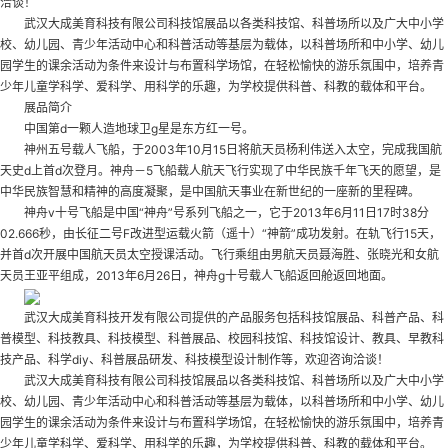
洽谈！
武汉大成美育科技有限公司科技馆展品以各类科技馆、科普场所以及广大中小学
校、幼儿园、青少年活动中心和科普活动等基层为载体，以科普场所和中小学、幼儿
园学生的课余活动为条件来设计与布置科学场馆，在轻松愉快的游乐氛围中，培养青
少年儿童学科学、爱科学、用科学的乐趣，为学校提供科普、科教的载体和平台。
展品简介
中国第d一颗人造地球卫g星是东方红一号。
神州五号载人飞船，于2003年10月15日将航天员杨利伟送入太空，完成我国航
天史d上首d次登月。神舟－5飞船载人航天飞行实现了中华民族千年飞天的愿望，是
中华民族智慧和精神的高度凝聚，是中国航天事业在新世纪的一座新的里程碑。
神舟v十号飞船是中国“神舟”号系列飞船之一，它于2013年6月11日17时38分
02.666秒，由长征二号F改进型运载火箭（遥十）“神箭”成功发射。在轨飞行15天，
并首d次开展中国航天员太空授课活动。飞行乘组由男航天员聂海胜、张晓光和女航
天员王亚平组成，2013年6月26日，神舟g十号载人飞船返回舱返回地面。
武汉大成美育科技开发有限公司提供的产品服务包括科技馆展品、科普产品、科
普模型、科技教具、科技模型、科普展品、校园科技馆、科技馆设计、教具、早教科
技产品、科学diy、科普展品研发、科技模型设计制作等，欢迎咨询洽谈！
武汉大成美育科技有限公司科技馆展品以各类科技馆、科普场所以及广大中小学
校、幼儿园、青少年活动中心和科普活动等基层为载体，以科普场所和中小学、幼儿
园学生的课余活动为条件来设计与布置科学场馆，在轻松愉快的游乐氛围中，培养青
少年儿童学科学、爱科学、用科学的乐趣，为学校提供科普、科教的载体和平台。