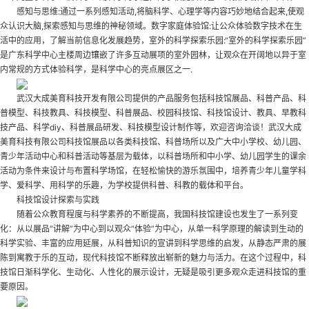
感知与思维:通过一系列感知活动,将脑科学、心理学等内容巧妙地结合起来,使观
众认识大脑,探索感知与思维的神秘领域。数字家庭体验馆:让公众体验数字技术在生
活中的应用，了解当前信息化发展趋势，室外的科学探索乐园:“室外的科学探索乐园”
是广东科学中心主楼周边镶嵌了许多互动展项的室外园林，让观众在开阔地以异于室
内常规的方式体验科学，是科学中心的亮点展区之一.
武汉大成美育科技开发有限公司提供的产品服务包括科技馆展品、科普产品、科
普模型、科技教具、科技模型、科普展品、校园科技馆、科技馆设计、教具、早教科
技产品、科学diy、科普展品研发、科技模型设计制作等，欢迎咨询洽谈！武汉大成
美育科技有限公司科技馆展品以各类科技馆、科普场所以及广大中小学校、幼儿园、
青少年活动中心和科普活动等基层为载体，以科普场所和中小学、幼儿园学生的课余
活动为条件来设计与布置科学场馆，在轻松愉快的游乐氛围中，培养青少年儿童学科
学、爱科学、用科学的乐趣，为学校提供科普、科教的载体和平台。
科技馆设计探索与实践
随着公众教育程度与科学素养的不断提高，我国科技馆建设也发生了一系列变
化：从以展品“讲解”为中心到以观众“体验”为中心，从单一科学原理的解读到生动的
科学实验、丰富的应用延展，从科普知识的宣讲到科学思维的启发，从静态严肃的展
陈到寓教于乐的互动，现代科技馆不断释放出崭新的魅力与活力。在这个过程中，科
技馆日渐科学化、生动化、人性化的展示设计，无疑是吸引更多观众走进科技馆的重
要原因。