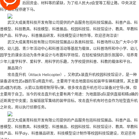
校园科技馆
。后因资金、材料等的紧缺，为了给人民大d会堂等工程让路，中央决定
科学馆工程停建下马。
武汉大成美育科技开发有限公司提供的产品服务包括科技馆展品、科普产品、科
普模型、科技教具、科技模型、科普展品、校园科技馆、科技馆设计、教具、早教科
技产品、科学diy、科普展品研发、科技模型设计制作等，欢迎咨询洽谈！
武汉大成美育科技有限公司科技馆展品以各类科技馆、科普场所以及广大中小学
校、幼儿园、青少年活动中心和科普活动等基层为载体，以科普场所和中小学、幼儿
园学生的课余活动为条件来设计与布置科学场馆，在轻松愉快的游乐氛围中，培养青
少年儿童学科学、爱科学、用科学的乐趣，为学校提供科普、科教的载体和平台。
展品简介
攻击直升机（Attack Helicopter），又称武k装直升机
校园科技馆设计
，是一种
装备进攻性武e器的军d用直升机，主要用于攻击地面目标如装甲车辆和建筑，其主要
武d器为机炮、火箭以及精密制导导c弹，很多攻击直升机也可以装备对空导c弹，但
主要用于自卫。当今的攻击直升机主要有两个用途：为地面部d队提供直接和精d确的
近距离空中支援；及摧毁敌军集结的装甲目标。攻击直升机有时也会作为轻型直升机
之补充，用以执行侦察任务。
武汉大成美育科技开发有限公司提供的产品服务包括科技馆展品、科普产品、科
普模型、科技教具、科技模型、科普展品、校园科技馆、科技馆设计、教具、早教科
技产品、科学diy、科普展品研发、科技模型设计制作等
校园科技馆建设
，欢迎咨询