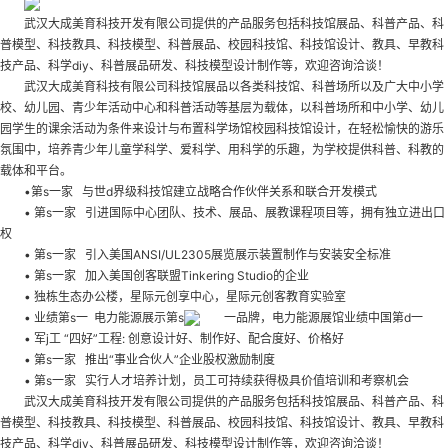
武汉大成美育科技开发有限公司提供的产品服务包括科技馆展品、科普产品、科
普模型、科技教具、科技模型、科普展品、校园科技馆、科技馆设计、教具、早教科
技产品、科学diy、科普展品研发、科技模型设计制作等，欢迎咨询洽谈！
武汉大成美育科技有限公司科技馆展品以各类科技馆、科普场所以及广大中小学
校、幼儿园、青少年活动中心和科普活动等基层为载体，以科普场所和中小学、幼儿
园学生的课余活动为条件来设计与布置科学场馆
校园科技馆设计
，在轻松愉快的游乐
氛围中，培养青少年儿童学科学、爱科学、用科学的乐趣，为学校提供科普、科教的
载体和平台。
•第s一家 与世d界级科技馆建立战略合作伙伴关系和联合开发模式
• 第s一家 引进国际中心团队、技术、展品、展教课程项目等，拥有独立进出口
权
• 第s一家 引入美国ANSI/UL2305展览展示装置制作与安装安全标准
• 第s一家 加入美国创客联盟Tinkering Studio的企业
• 独栋生态办公楼，星际元创享中心，星际元创客教育实验室
• 业绩第s一 电力能源展示第s
一品牌，电力能源展馆业绩中国第d一
• 军j工 “四好”工程: 创意设计好、制作好、配合度好、价格好
• 第s一家 推出“事业合伙人”企业股权激励制度
• 第s一家 实行人才培养计划，员工可持续获得极具价值培训和考察机会
武汉大成美育科技开发有限公司提供的产品服务包括科技馆展品、科普产品、科
普模型、科技教具、科技模型、科普展品、校园科技馆、科技馆设计、教具、早教科
技产品、科学diy、科普展品研发、科技模型设计制作等，欢迎咨询洽谈！