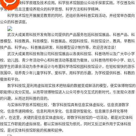
的展览，反映科学原理及技术应用。科学技术馆鼓励公众动手探索实践，不仅普及科
学常识，而且注重培养观众的科学思想、科学方法和科学精神。
科学技术馆在开展展览教育的同时，还组织各种科普实践活动，并经常举办面向
公众的科普讲座。
武汉大成美育科技开发有限公司提供的产品服务包括科技馆展品、科普产品、科
普模型、科技教具、科技模型、科普展品、
校园科技馆
、科技馆设计、教具、早教科
技产品、科学diy、科普展品研发、科技模型设计制作等，欢迎咨询洽谈！
武汉大成美育科技有限公司科技馆展品以各类科技馆、科普场所以及广大中小学
校、幼儿园、青少年活动中心和科普活动等基层为载体，以科普场所和中小学、幼儿
园学生的课余活动为条件来设计与布置科学场馆
校园科技馆设计
，在轻松愉快的游乐
氛围中，培养青少年儿童学科学、爱科学、用科学的乐趣，为学校提供科普、科教的
载体和平台。
数字科技馆,是利用虚拟现实技术把枯燥的数据变成鲜活的模型，使实体博物馆的
职能得以充分实现。从而带领博物馆进入公众可参与交互式的新时代，引发观众浓厚
的兴趣，从而达到科普的目的。
与实体科学技术馆相比较，“数字科技馆具有信息实体虚拟化、信息资源数字
化、信息传递网络化、信息利用共享化、信息提供智能化、信息展示多样化等特
点”。在这里，关键的是信息实体虚拟化，即数字科技馆的一切活动，都是对实体科
技馆工作职能的虚拟体现，都以实体科技馆为依托，同时又反过来作用于实体科技
馆，是对实体科技馆职能的拓展和延伸。