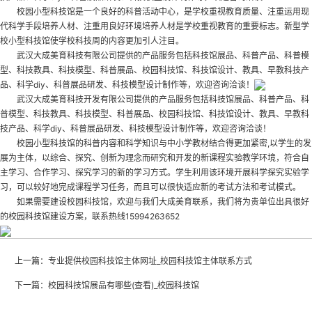
校园小型科技馆是一个良好的科普活动中心，是学校重视教育质量、注重运用现
代科学手段培养人材、注重用良好环境培养人材是学校重视教育的重要标志。新型学
校小型科技馆使学校科技周的内容更加引人注目。
武汉大成美育科技有限公司提供的产品服务包括科技馆展品、科普产品、科普模
型、科技教具、科技模型、科普展品、校园科技馆、科技馆设计、教具、早教科技产
品、科学diy、科普展品研发、科技模型设计制作等，欢迎咨询洽谈！
武汉大成美育科技开发有限公司提供的产品服务包括科技馆展品、科普产品、科
普模型、科技教具、科技模型、科普展品、校园科技馆、科技馆设计、教具、早教科
技产品、科学diy、科普展品研发、科技模型设计制作等，欢迎咨询洽谈！
校园小型科技馆的科普内容和科学知识与中小学教材结合得更加紧密,以学生的发
展为主体，以综合、探究、创新为理念而研究和开发的新课程实验教学环境，符合自
主学习、合作学习、探究学习的新的学习方式。学生利用该环境开展科学探究实验学
习，可以较好地完成课程学习任务，而且可以很快适应新的考试方法和考试模式。
如果需要建设校园科技馆，欢迎与我们大成美育联系，我们将为贵单位出具很好
的
校园科技馆建设
方案，联系热线15994263652
上一篇：
专业提供校园科技馆主体网址_校园科技馆主体联系方式
下一篇：
校园科技馆展品有哪些(查看)_校园科技馆