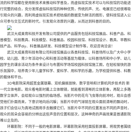
流的科学馆都在使用新技术来推动科学普及，而虚拟现实技术可以与科技馆的功能进
行完整的结合，充分发挥虚拟科技馆的种种优势，传统的声、光、电展览已经很难吸
引观众的兴趣，而利用虚拟现实技术把枯燥的数据变为鲜活的图形，使科技馆进入公
众可参与交互式的新时代，引发观众浓厚的兴趣，从而达到科普的目的。
武汉大成美育科技开发有限公司提供的产品服务包括科技馆展品、科普产品、科
普模型、科技教具、科技模型、科普展品、校园科技馆、科技馆设计、教具、早教科
技产品、科学diy、科普展品研发、科技模型设计制作等，欢迎咨询洽谈！
武汉大成美育科技有限公司科技馆展品以各类科技馆、科普场所以及广大中小学
校、幼儿园、青少年活动中心和科普活动等基层为载体，以科普场所和中小学、幼儿
园学生的课余活动为条件来设计与布置科学场馆
校园科技馆施工图
，在轻松愉快的游
乐氛围中，培养青少年儿童学科学、爱科学、用科学的乐趣，为学校提供科普、科教
的载体和平台。
3D电影院采用超宽金属银幕、双机偏振放映、数字音响和计算机同步技术的 新
一代立体电影。观众看电影时戴上立体眼镜，就能看到清晰的立体影象，再配上多路
数字立体声，会给观众以强烈的临场感。当影片中的花鸟飞虫等向前冲时，观众会感
觉他们扑面而来，下意识地向后闪躲；当影片中的气球就在观众面前清晰的飘动时，
孩子们会信以为真地试图用手去触摸它们，当影片中不同的位置发出不同的声音时，
观众的耳朵会容易的分辨出这些声音的位置和层次，这种神奇的声画效果是普通影院
难以企及的。
环幕影院：不同于一般的电影屏幕，环幕影院采用柱面投影屏幕，将观赏者围绕