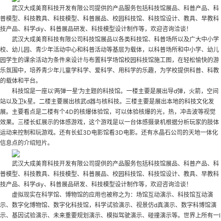
武汉大成美育科技开发有限公司提供的产品服务包括科技馆展品、科普产品、科
普模型、科技教具、科技模型、科普展品、校园科技馆、科技馆设计、教具、早教科
技产品、科学diy、科普展品研发、科技模型设计制作等，欢迎咨询洽谈！
武汉大成美育科技有限公司科技馆展品以各类科技馆、科普场所以及广大中小学
校、幼儿园、青少年活动中心和科普活动等基层为载体，以科普场所和中小学、幼儿
园学生的课余活动为条件来设计与布置科学场馆
校园科技馆施工图
，在轻松愉快的游
乐氛围中，培养青少年儿童学科学、爱科学、用科学的乐趣，为学校提供科普、科教
的载体和平台。
科技馆是一座以‘两弹一星’为主题的科技馆。一楼主要是展出导d弹，火箭，空间
站以及卫k星。二楼主要展出核武d器与核科技。三楼主要是展出本地的科技文化发
展。主要看点是二楼有个4D的核爆体验馆，可以体验核爆的光，热，冲击波等视觉
效果。三楼长虹展示的体感游戏，这个游戏是以一台体感摄录机根据分析玩家的肢体
运动来控制和玩游戏。还有长虹3D电影馆看3D电影。还有水晶石公司的天地一体化
信息点的介绍短片。
武汉大成美育科技开发有限公司提供的产品服务包括科技馆展品、科普产品、科
普模型、科技教具、科技模型、科普展品、校园科技馆、科技馆设计、教具、早教科
技产品、科学diy、科普展品研发、科技模型设计制作等，欢迎咨询洽谈！
虚拟现实在科学馆、博物馆的应用也被称之为：场馆互动演示、科技馆互动演
示、数字化博物馆、数字化科技馆，科学试验演示、视景仿d真演示、数字科博馆演
示、基因试验演示、未来重要规划演示、模拟驾驶演示、碰撞演示等。世界上所有一l