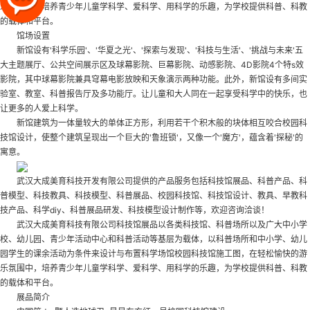
乐氛围中，培养青少年儿童学科学、爱科学、用科学的乐趣，为学校提供科普、科教
的载体和平台。
馆场设置
新馆设有'科学乐园'、'华夏之光'、'探索与发现'、'科技与生活'、'挑战与未来'五
大主题展厅、公共空间展示区及球幕影院、巨幕影院、动感影院、4D影院4个特s效
影院，其中球幕影院兼具穹幕电影放映和天象演示两种功能。此外，新馆设有多间实
验室、教室、科普报告厅及多功能厅。让儿童和大人同在一起享受科学中的快乐，也
让更多的人爱上科学。
新馆建筑为一体量较大的单体正方形，利用若干个积木般的块体相互咬合
校园科
技馆设计
，使整个建筑呈现出一个巨大的'鲁班锁'，又像一个'魔方'，蕴含着'探秘'的
寓意。
武汉大成美育科技开发有限公司提供的产品服务包括科技馆展品、科普产品、科
普模型、科技教具、科技模型、科普展品、校园科技馆、科技馆设计、教具、早教科
技产品、科学diy、科普展品研发、科技模型设计制作等，欢迎咨询洽谈！
武汉大成美育科技有限公司科技馆展品以各类科技馆、科普场所以及广大中小学
校、幼儿园、青少年活动中心和科普活动等基层为载体，以科普场所和中小学、幼儿
园学生的课余活动为条件来设计与布置科学场馆
校园科技馆施工图
，在轻松愉快的游
乐氛围中，培养青少年儿童学科学、爱科学、用科学的乐趣，为学校提供科普、科教
的载体和平台。
展品简介