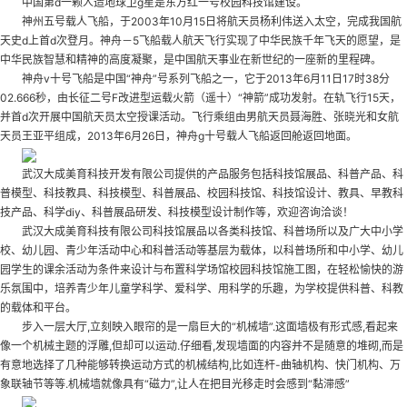
中国第d一颗人造地球卫g星是东方红一号
校园科技馆建设
。
神州五号载人飞船，于2003年10月15日将航天员杨利伟送入太空，完成我国航
天史d上首d次登月。神舟－5飞船载人航天飞行实现了中华民族千年飞天的愿望，是
中华民族智慧和精神的高度凝聚，是中国航天事业在新世纪的一座新的里程碑。
神舟v十号飞船是中国“神舟”号系列飞船之一，它于2013年6月11日17时38分
02.666秒，由长征二号F改进型运载火箭（遥十）“神箭”成功发射。在轨飞行15天，
并首d次开展中国航天员太空授课活动。飞行乘组由男航天员聂海胜、张晓光和女航
天员王亚平组成，2013年6月26日，神舟g十号载人飞船返回舱返回地面。
武汉大成美育科技开发有限公司提供的产品服务包括科技馆展品、科普产品、科
普模型、科技教具、科技模型、科普展品、校园科技馆、科技馆设计、教具、早教科
技产品、科学diy、科普展品研发、科技模型设计制作等，欢迎咨询洽谈！
武汉大成美育科技有限公司科技馆展品以各类科技馆、科普场所以及广大中小学
校、幼儿园、青少年活动中心和科普活动等基层为载体，以科普场所和中小学、幼儿
园学生的课余活动为条件来设计与布置科学场馆
校园科技馆施工图
，在轻松愉快的游
乐氛围中，培养青少年儿童学科学、爱科学、用科学的乐趣，为学校提供科普、科教
的载体和平台。
步入一层大厅,立刻映入眼帘的是一扇巨大的“机械墙”.这面墙极有形式感,看起来
像一个机械主题的浮雕,但却可以运动.仔细看,发现墙面的内容并不是随意的堆砌,而是
有意地选择了几种能够转换运动方式的机械结构,比如连杆-曲轴机构、快门机构、万
象联轴节等等.机械墙就像具有“磁力”,让人在把目光移走时会感到“黏滞感”