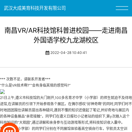
武汉大成美育科技开发有限公司
南昌VR/AR科技馆科普进校园——走进南昌
外国语学校九龙湖校区
2022-04-28 10:40:41
*** 次数不足，请联系开发者***
“什么是VR技术啊?”“会有身临其境的感觉吗?”
21日上午,遵义市科技馆的大门刚开,100多名育才中学（小学部）的师生就迫不及待地
进馆,在讲解员的引领下开始参观各个展区。在偶尔感叹“好神奇啊”的同时,同学们时不
时地团团围住讲解员提出各种疑问,遇到不懂的知识还做起了笔记,并好奇地与展区内
的各种设备展品“亲密接触”。同学们在遵义日报社小记者站的组织下,第y次踏入这个
科技知识的“大观园”,通过讲解和亲身参与互动游戏等形式,将科技知识收入囊中。
育才中学（小学部）的同学们分别在不同展馆体验着高空骑自行车，宇航员太空训