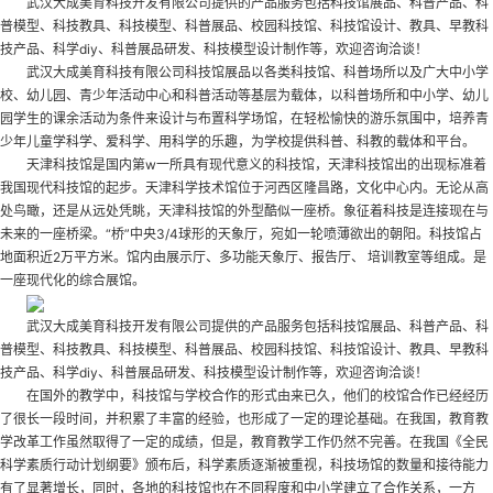
武汉大成美育科技开发有限公司提供的产品服务包括科技馆展品、科普产品、科
普模型、科技教具、科技模型、科普展品、校园科技馆、科技馆设计、教具、早教科
技产品、科学diy、科普展品研发、科技模型设计制作等，欢迎咨询洽谈！
武汉大成美育科技有限公司科技馆展品以各类科技馆、科普场所以及广大中小学
校、幼儿园、青少年活动中心和科普活动等基层为载体，以科普场所和中小学、幼儿
园学生的课余活动为条件来设计与布置科学场馆，在轻松愉快的游乐氛围中，培养青
少年儿童学科学、爱科学、用科学的乐趣，为学校提供科普、科教的载体和平台。
天津科技馆是国内第w一所具有现代意义的科技馆，天津科技馆出的出现标准着
我国现代科技馆的起步。天津科学技术馆位于河西区隆昌路，文化中心内。无论从高
处鸟瞰，还是从远处凭眺，天津科技馆的外型酷似一座桥。象征着科技是连接现在与
未来的一座桥梁。“桥”中央3/4球形的天象厅，宛如一轮喷薄欲出的朝阳。科技馆占
地面积近2万平方米。馆内由展示厅、多功能天象厅、报告厅、 培训教室等组成。是
一座现代化的综合展馆。
武汉大成美育科技开发有限公司提供的产品服务包括科技馆展品、科普产品、科
普模型、科技教具、科技模型、科普展品、校园科技馆、科技馆设计、教具、早教科
技产品、科学diy、科普展品研发、科技模型设计制作等，欢迎咨询洽谈！
在国外的教学中，科技馆与学校合作的形式由来已久，他们的校馆合作已经经历
了很长一段时间，并积累了丰富的经验，也形成了一定的理论基础。在我国，教育教
学改革工作虽然取得了一定的成绩，但是，教育教学工作仍然不完善。在我国《全民
科学素质行动计划纲要》颁布后，科学素质逐渐被重视，科技场馆的数量和接待能力
有了显著增长，同时，各地的科技馆也在不同程度和中小学建立了合作关系，一方