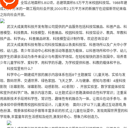
建设起来的。全馆占地面积5.8公顷，总建筑面积6.5万平方米
校园科技馆
。1988年建
成2万平方米的一期工程向社会开放;2000年2.2万平方米的新展厅在迎接新世纪来临
之际向社会开放。
武汉大成美育科技开发有限公司提供的产品服务包括科技馆展品、科普产品、科
普模型、科技教具、科技模型、科普展品、校园科技馆、科技馆设计、教具、早教科
技产品、科学diy、科普展品研发、科技模型设计制作等，欢迎咨询洽谈！
武汉大成美育科技有限公司科技馆展品以各类科技馆、科普场所以及广大中小学
校、幼儿园、青少年活动中心和科普活动等基层为载体，以科普场所和中小学、幼儿
园学生的课余活动为条件来设计与布置科学场馆，在轻松愉快的游乐氛围中，培养青
少年儿童学科学、爱科学、用科学的乐趣，为学校提供科普、科教的载体和平台。
科技馆里有什么？
科学中心一期建成开放的展示内容体系包括8个主题展馆（儿童天地、实验与发
现、数码世界、交通世界、绿色家园、飞天之梦、人与健康、感知与思维）4座科技
影院（巨幕影院、球幕影院、动感影院、4D影院）、开放实验室、数字家庭体验馆
和室外的科学广场。展示内容方面，以主题式设计思路演绎综合性科学常识；注重采
用高新技术手段将科学性、常识性、趣味性有机融合为一体，让观众在动手参与、亲
身体验中获得教育
校园科技馆设计
。儿童天地: 面向12岁以下儿童,通过互动游戏,角
色扮演、情景体验和动手做等丰富多彩的形式,让儿童在玩耍中，发现周围世界里的科
学现象,丰富童年的生活感知及经历,激发好奇心、想象力和创造力。