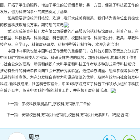
面，开拓了学生的眼界，增加了学生的知识储备量；另一方面，促进了科技馆工作的
发展，也为科技馆事业的成熟奠定了基础
如果需要建设校园科技馆，欢迎与我们大成美育联系，我们将为贵单位出具极优
的
校园科技馆建设
方案，期待您的来电
武汉大成美育科技开发有限公司提供的产品服务包括科技馆展品、科普产品、科
普模型、科技教具、科技模型、科普展品、校园科技馆、科技馆设计、教具、早教科
技产品、科学diy、科普展品研发、科技模型设计制作等，欢迎咨询洽谈！
中国1科1学院也是中国科普工作活动的重要部门，在科普方面的职责是充分发挥
中国1科学院高科技人才密集、科研设施先进的优势，加强各科研机构和科技工作者
与社会公众的联系；动员和组织广大科学家和科技工作者以多种形式宣传科技知识；
推动有条件的科研单位面向社会开放研究实验室，通过举办讲座、组织参观等多种方
式进行科普宣传。为充分发挥自身智力和设施资源的优势，及时有效地向社会普及中
科院-新科技成果，社区科普馆设计，中国1科学院成立了科普工作领导小组和中科院
科普办公室，负责中国1科学院的科普工作，并积极开展科普活动。
上一篇：
学校科技馆展品厂_学校科技馆展品厂单价
下一篇：
安徽校园科技馆设计经销商_校园科技馆设计元素图片（电话咨询）
周总