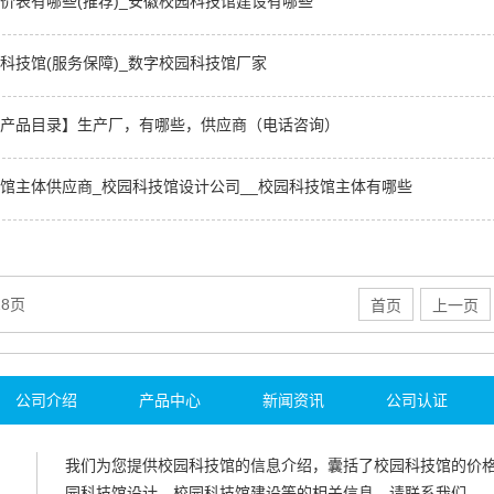
价表有哪些(推荐)_安徽校园科技馆建设有哪些
科技馆(服务保障)_数字校园科技馆厂家
产品目录】生产厂，有哪些，供应商（电话咨询）
馆主体供应商_校园科技馆设计公司__校园科技馆主体有哪些
28页
首页
上一页
公司介绍
产品中心
新闻资讯
公司认证
我们为您提供
校园科技馆
的信息介绍，囊括了
校园科技馆
的价
园科技馆设计
、
校园科技馆建设
等的相关信息，请联系我们。